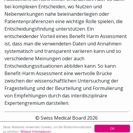
bei komplexen Entscheiden, wo Nutzen und
Nebenwirkungen nahe beieinanderliegen oder
Patientenpräferenzen eine wichtige Rolle spielen, die
Entscheidungsfindung unterstützen. Ein
entscheidender Vorteil eines Benefit Harm Assessment
ist, dass man die verwendeten Daten und Annahmen
systematisch und transparent variieren kann und so
verschiedene Meinungen oder auch
Entscheidungssituationen abbilden kann. So kann
Benefit-Harm Assessment eine wertvolle Brücke
zwischen der wissenschaftlichen Untersuchung der
Fragestellung und der Beurteilung und Formulierung
von Empfehlungen durch das interdisziplinäre
Expertengremium darstellen.
© Swiss Medical Board 2026
Diese Webseite verwendet Cookies, um die Bedienfreundlichkeit
OK
Sitemap
Kontakt
Impressum
zu erhöhen.
Weitere Informationen.