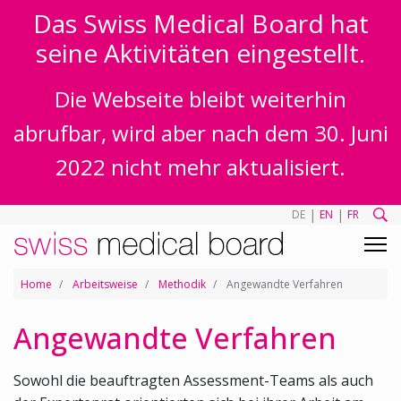
Das Swiss Medical Board hat
seine Aktivitäten eingestellt.
Die Webseite bleibt weiterhin
abrufbar, wird aber nach dem 30. Juni
2022 nicht mehr aktualisiert.
|
|
DE
EN
FR
Home
Arbeitsweise
Methodik
Angewandte Verfahren
Angewandte Verfahren
Sowohl die beauftragten Assessment-Teams als auch