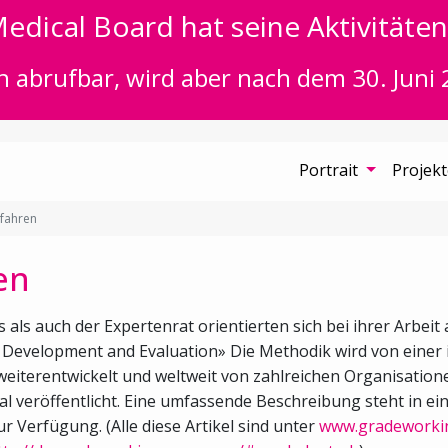
edical Board hat seine Aktivitäten 
n abrufbar, wird aber nach dem 30. Juni 
Portrait
Projek
fahren
en
ls auch der Expertenrat orientierten sich bei ihrer Arbei
evelopment and Evaluation» Die Methodik wird von einer 
 weiterentwickelt und weltweit von zahlreichen Organisatio
nal veröffentlicht. Eine umfassende Beschreibung steht in ein
ur Verfügung. (Alle diese Artikel sind unter
www.gradeworki