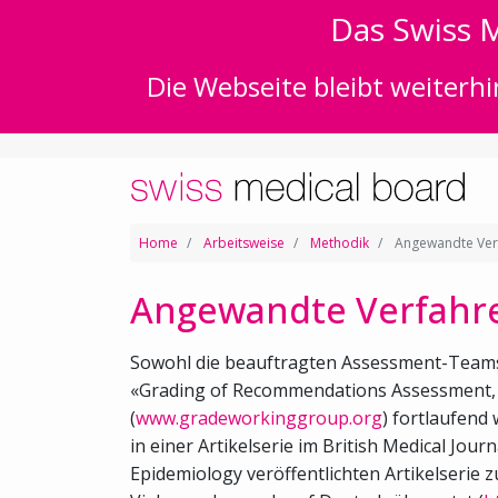
Das Swiss M
Die Webseite bleibt weiterhi
Home
Arbeitsweise
Methodik
Angewandte Ver
Angewandte Verfahr
Sowohl die beauftragten Assessment-Teams a
«Grading of Recommendations Assessment, D
(
www.gradeworkinggroup.org
) fortlaufend
in einer Artikelserie im British Medical Jour
Epidemiology veröffentlichten Artikelserie z