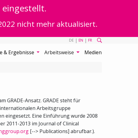
eingestellt.
2022 nicht mehr aktualisiert.
|
|
DE
EN
FR
te & Ergebnisse
Arbeitsweise
Medien
t am GRADE-Ansatz. GRADE steht für
internationalen Arbeitsgruppe
nen eingesetzt. Eine Einführung wurde 2008
er 2011-2013 im Journal of Clinical
nggroup.org
[--> Publications] abrufbar.).