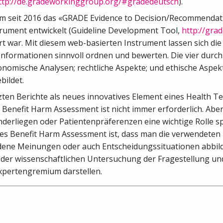
ttp://de.gradeworkinggroup.org/#gradedeutsch
).
 kam seit 2016 das «GRADE Evidence to Decision/Recommend
trument entwickelt (Guideline Development Tool,
http://gra
iert war. Mit diesem web-basierten Instrument lassen sich 
Informationen sinnvoll ordnen und bewerten. Die vier durch 
nomische Analysen; rechtliche Aspekte; und ethische Aspek
ildet.
etzten Berichte als neues innovatives Element eines Health
 Benefit Harm Assessment ist nicht immer erforderlich. Ab
rliegen oder Patientenpräferenzen eine wichtige Rolle sp
eines Benefit Harm Assessment ist, dass man die verwendet
edene Meinungen oder auch Entscheidungssituationen abbil
 der wissenschaftlichen Untersuchung der Fragestellung un
Expertengremium darstellen.