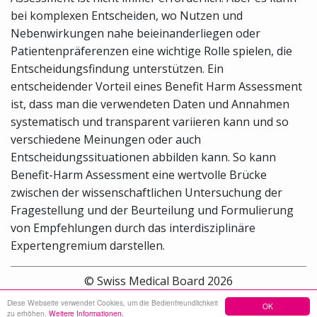
bei komplexen Entscheiden, wo Nutzen und
Nebenwirkungen nahe beieinanderliegen oder
Patientenpräferenzen eine wichtige Rolle spielen, die
Entscheidungsfindung unterstützen. Ein
entscheidender Vorteil eines Benefit Harm Assessment
ist, dass man die verwendeten Daten und Annahmen
systematisch und transparent variieren kann und so
verschiedene Meinungen oder auch
Entscheidungssituationen abbilden kann. So kann
Benefit-Harm Assessment eine wertvolle Brücke
zwischen der wissenschaftlichen Untersuchung der
Fragestellung und der Beurteilung und Formulierung
von Empfehlungen durch das interdisziplinäre
Expertengremium darstellen.
© Swiss Medical Board 2026
Diese Webseite verwendet Cookies, um die Bedienfreundlichkeit
OK
Sitemap
Kontakt
Impressum
zu erhöhen.
Weitere Informationen.