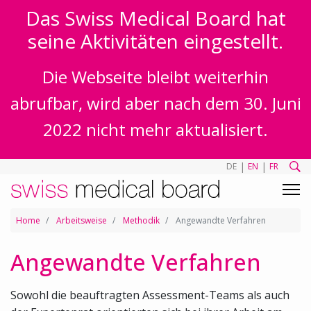
Das Swiss Medical Board hat
seine Aktivitäten eingestellt.
Die Webseite bleibt weiterhin
abrufbar, wird aber nach dem 30. Juni
2022 nicht mehr aktualisiert.
|
|
DE
EN
FR
Home
Arbeitsweise
Methodik
Angewandte Verfahren
Angewandte Verfahren
Sowohl die beauftragten Assessment-Teams als auch