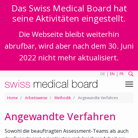
Das Swiss Medical Board hat
seine Aktivitäten eingestellt.
Die Webseite bleibt weiterhin
abrufbar, wird aber nach dem 30. Juni
2022 nicht mehr aktualisiert.
|
|
DE
EN
FR
Home
Arbeitsweise
Methodik
Angewandte Verfahren
Angewandte Verfahren
Sowohl die beauftragten Assessment-Teams als auch