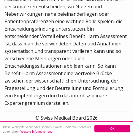
bei komplexen Entscheiden, wo Nutzen und
Nebenwirkungen nahe beieinanderliegen oder
Patientenpräferenzen eine wichtige Rolle spielen, die
Entscheidungsfindung unterstützen. Ein
entscheidender Vorteil eines Benefit Harm Assessment
ist, dass man die verwendeten Daten und Annahmen
systematisch und transparent variieren kann und so
verschiedene Meinungen oder auch
Entscheidungssituationen abbilden kann. So kann
Benefit-Harm Assessment eine wertvolle Brücke
zwischen der wissenschaftlichen Untersuchung der
Fragestellung und der Beurteilung und Formulierung
von Empfehlungen durch das interdisziplinäre
Expertengremium darstellen.
© Swiss Medical Board 2026
Diese Webseite verwendet Cookies, um die Bedienfreundlichkeit
OK
Sitemap
Kontakt
Impressum
zu erhöhen.
Weitere Informationen.