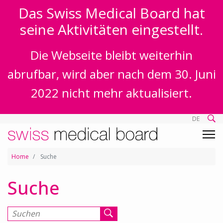
Das Swiss Medical Board hat
seine Aktivitäten eingestellt.
Die Webseite bleibt weiterhin
abrufbar, wird aber nach dem 30. Juni
2022 nicht mehr aktualisiert.
DE
Home
Suche
Suche
Suchen nach