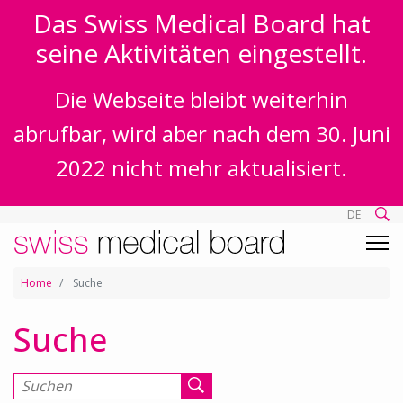
Das Swiss Medical Board hat
seine Aktivitäten eingestellt.
Die Webseite bleibt weiterhin
abrufbar, wird aber nach dem 30. Juni
2022 nicht mehr aktualisiert.
DE
Home
Suche
Suche
Suchen nach