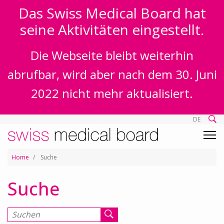
Das Swiss Medical Board hat
seine Aktivitäten eingestellt.
Die Webseite bleibt weiterhin
abrufbar, wird aber nach dem 30. Juni
2022 nicht mehr aktualisiert.
DE
Home
Suche
Suche
Suchen nach