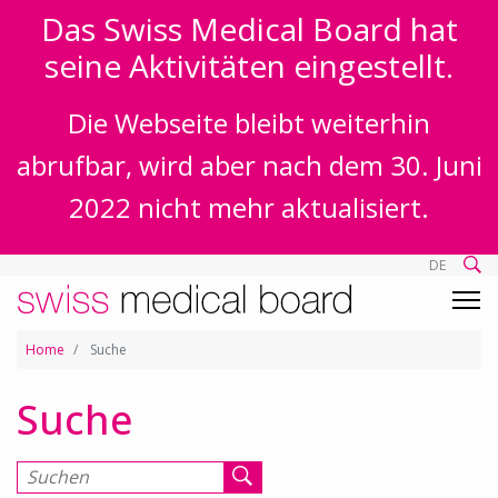
Das Swiss Medical Board hat
seine Aktivitäten eingestellt.
Die Webseite bleibt weiterhin
abrufbar, wird aber nach dem 30. Juni
2022 nicht mehr aktualisiert.
DE
Home
Suche
Suche
Suchen nach