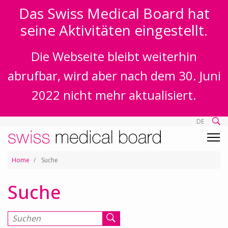
Das Swiss Medical Board hat
seine Aktivitäten eingestellt.
Die Webseite bleibt weiterhin
abrufbar, wird aber nach dem 30. Juni
2022 nicht mehr aktualisiert.
DE
Home
Suche
Suche
Suchen nach