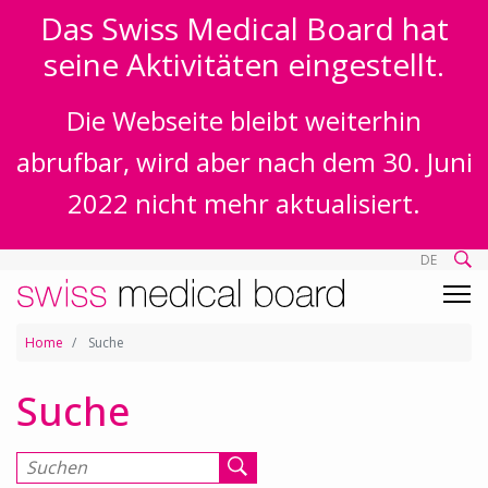
Das Swiss Medical Board hat
seine Aktivitäten eingestellt.
Die Webseite bleibt weiterhin
abrufbar, wird aber nach dem 30. Juni
2022 nicht mehr aktualisiert.
DE
Home
Suche
Suche
Suchen nach