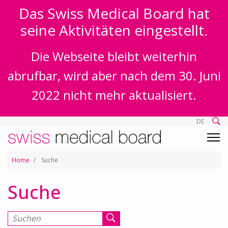
Das Swiss Medical Board hat
seine Aktivitäten eingestellt.
Die Webseite bleibt weiterhin
abrufbar, wird aber nach dem 30. Juni
2022 nicht mehr aktualisiert.
DE
Home
Suche
Suche
Suchen nach