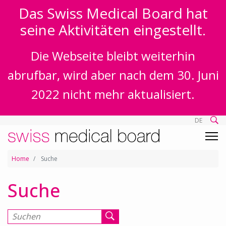
Das Swiss Medical Board hat
seine Aktivitäten eingestellt.
Die Webseite bleibt weiterhin
abrufbar, wird aber nach dem 30. Juni
2022 nicht mehr aktualisiert.
DE
Home
Suche
Suche
Suchen nach