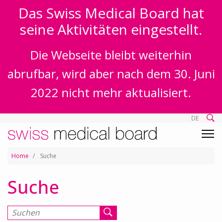
Das Swiss Medical Board hat
seine Aktivitäten eingestellt.
Die Webseite bleibt weiterhin
abrufbar, wird aber nach dem 30. Juni
2022 nicht mehr aktualisiert.
DE
Home
Suche
Suche
Suchen nach