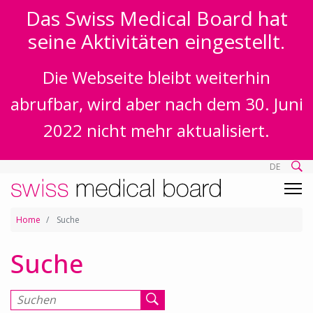
Das Swiss Medical Board hat
seine Aktivitäten eingestellt.
Die Webseite bleibt weiterhin
abrufbar, wird aber nach dem 30. Juni
2022 nicht mehr aktualisiert.
DE
Home
Suche
Suche
Suchen nach