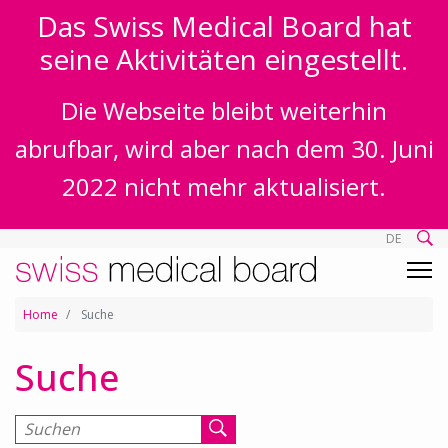
Das Swiss Medical Board hat
seine Aktivitäten eingestellt.
Die Webseite bleibt weiterhin
abrufbar, wird aber nach dem 30. Juni
2022 nicht mehr aktualisiert.
DE
Home
Suche
Suche
Suchen nach