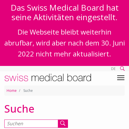
Das Swiss Medical Board hat
seine Aktivitäten eingestellt.
Die Webseite bleibt weiterhin
abrufbar, wird aber nach dem 30. Juni
2022 nicht mehr aktualisiert.
DE
Home
Suche
Suche
Suchen nach