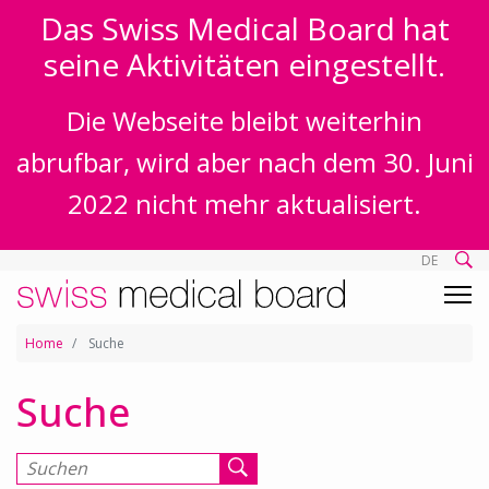
Das Swiss Medical Board hat
seine Aktivitäten eingestellt.
Die Webseite bleibt weiterhin
abrufbar, wird aber nach dem 30. Juni
2022 nicht mehr aktualisiert.
DE
Home
Suche
Suche
Suchen nach