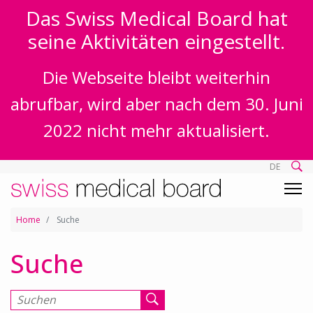
Das Swiss Medical Board hat
seine Aktivitäten eingestellt.
Die Webseite bleibt weiterhin
abrufbar, wird aber nach dem 30. Juni
2022 nicht mehr aktualisiert.
DE
Home
Suche
Suche
Suchen nach