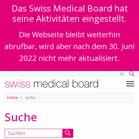
Das Swiss Medical Board hat
seine Aktivitäten eingestellt.
Die Webseite bleibt weiterhin
abrufbar, wird aber nach dem 30. Juni
2022 nicht mehr aktualisiert.
DE
Home
Suche
Suche
Suchen nach