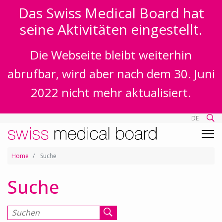
Das Swiss Medical Board hat
seine Aktivitäten eingestellt.
Die Webseite bleibt weiterhin
abrufbar, wird aber nach dem 30. Juni
2022 nicht mehr aktualisiert.
DE
Home
Suche
Suche
Suchen nach