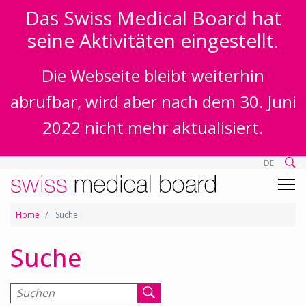
Das Swiss Medical Board hat
seine Aktivitäten eingestellt.
Die Webseite bleibt weiterhin
abrufbar, wird aber nach dem 30. Juni
2022 nicht mehr aktualisiert.
DE
Home
Suche
Suche
Suchen nach