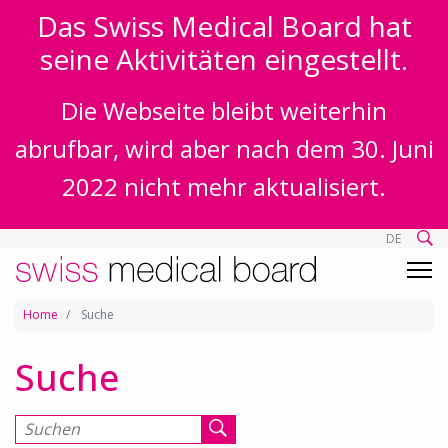
Das Swiss Medical Board hat
seine Aktivitäten eingestellt.
Die Webseite bleibt weiterhin
abrufbar, wird aber nach dem 30. Juni
2022 nicht mehr aktualisiert.
DE
Home
Suche
Suche
Suchen nach