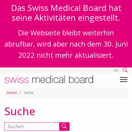
Das Swiss Medical Board hat
seine Aktivitäten eingestellt.
Die Webseite bleibt weiterhin
abrufbar, wird aber nach dem 30. Juni
2022 nicht mehr aktualisiert.
DE
Home
Suche
Suche
Suchen nach