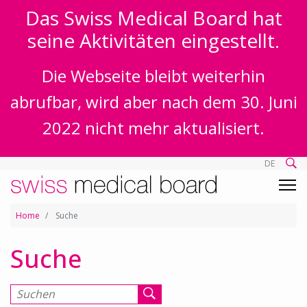
Das Swiss Medical Board hat
seine Aktivitäten eingestellt.
Die Webseite bleibt weiterhin
abrufbar, wird aber nach dem 30. Juni
2022 nicht mehr aktualisiert.
DE
Home
Suche
Suche
Suchen nach