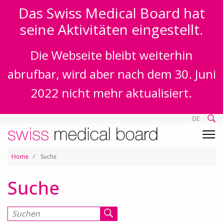
Das Swiss Medical Board hat
seine Aktivitäten eingestellt.
Die Webseite bleibt weiterhin
abrufbar, wird aber nach dem 30. Juni
2022 nicht mehr aktualisiert.
DE
Home
Suche
Suche
Suchen nach