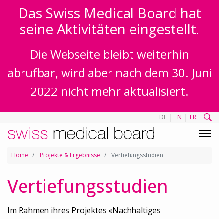
Das Swiss Medical Board hat
seine Aktivitäten eingestellt.
Die Webseite bleibt weiterhin
abrufbar, wird aber nach dem 30. Juni
2022 nicht mehr aktualisiert.
|
|
DE
EN
FR
Home
Projekte & Ergebnisse
Vertiefungsstudien
Vertiefungsstudien
Im Rahmen ihres Projektes «Nachhaltiges