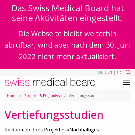
Das Swiss Medical Board hat
seine Aktivitäten eingestellt.
Die Webseite bleibt weiterhin
abrufbar, wird aber nach dem 30. Juni
2022 nicht mehr aktualisiert.
|
|
DE
EN
FR
Home
Projekte & Ergebnisse
Vertiefungsstudien
Vertiefungsstudien
Im Rahmen ihres Projektes «Nachhaltiges