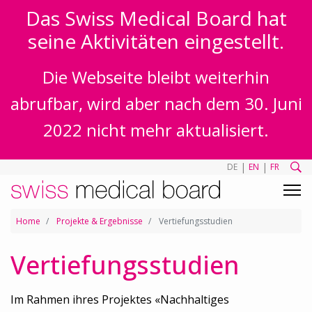
Das Swiss Medical Board hat
seine Aktivitäten eingestellt.
Die Webseite bleibt weiterhin
abrufbar, wird aber nach dem 30. Juni
2022 nicht mehr aktualisiert.
|
|
DE
EN
FR
Home
Projekte & Ergebnisse
Vertiefungsstudien
Vertiefungsstudien
Im Rahmen ihres Projektes «Nachhaltiges