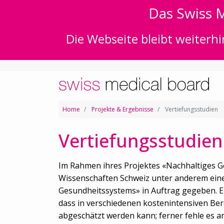
Das Swiss M
Die Webseite bleibt weiterhi
Home
Projekte & Ergebnisse
Vertiefungsstudien
Vertiefungsstudien
Im Rahmen ihres Projektes «Nachhaltiges 
Wissenschaften Schweiz unter anderem eine 
Gesundheitssystems» in Auftrag gegeben. Ein
dass in verschiedenen kostenintensiven Be
abgeschätzt werden kann; ferner fehle es 