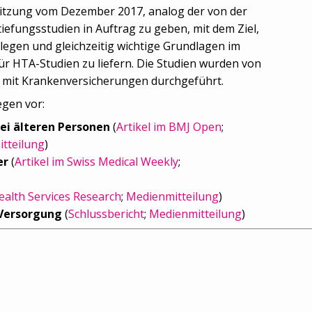
Sitzung vom Dezember 2017, analog der von der
iefungsstudien in Auftrag zu geben, mit dem Ziel,
egen und gleichzeitig wichtige Grundlagen im
für HTA-Studien zu liefern. Die Studien wurden von
t mit Krankenversicherungen durchgeführt.
egen vor:
ei älteren Personen
(
Artikel im BMJ Open
;
tteilung
)
er
(
Artikel im Swiss Medical Weekly
;
ealth Services Research
;
Medienmitteilung
)
 Versorgung
(
Schlussbericht
;
Medienmitteilung
)