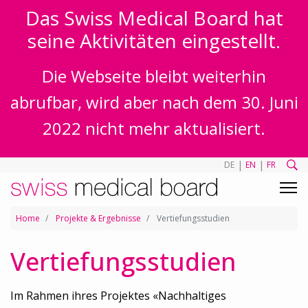
Das Swiss Medical Board hat
seine Aktivitäten eingestellt.
Die Webseite bleibt weiterhin
abrufbar, wird aber nach dem 30. Juni
2022 nicht mehr aktualisiert.
|
|
DE
EN
FR
Home
Projekte & Ergebnisse
Vertiefungsstudien
Vertiefungsstudien
Im Rahmen ihres Projektes «Nachhaltiges