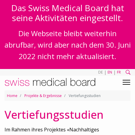
Das Swiss Medical Board hat
seine Aktivitäten eingestellt.
Die Webseite bleibt weiterhin
abrufbar, wird aber nach dem 30. Juni
2022 nicht mehr aktualisiert.
|
|
DE
EN
FR
Home
Projekte & Ergebnisse
Vertiefungsstudien
Vertiefungsstudien
Im Rahmen ihres Projektes «Nachhaltiges