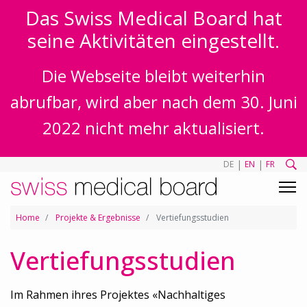
Das Swiss Medical Board hat
seine Aktivitäten eingestellt.
Die Webseite bleibt weiterhin
abrufbar, wird aber nach dem 30. Juni
2022 nicht mehr aktualisiert.
|
|
DE
EN
FR
Home
Projekte & Ergebnisse
Vertiefungsstudien
Vertiefungsstudien
Im Rahmen ihres Projektes «Nachhaltiges