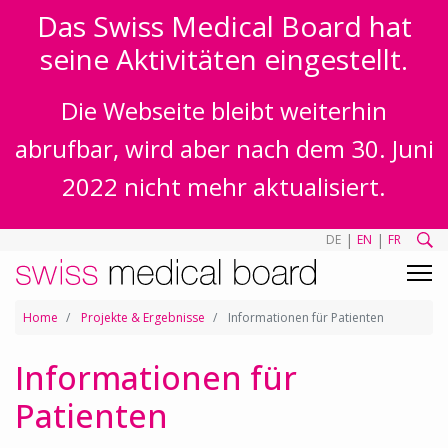
Das Swiss Medical Board hat
seine Aktivitäten eingestellt.
Die Webseite bleibt weiterhin
abrufbar, wird aber nach dem 30. Juni
2022 nicht mehr aktualisiert.
|
|
DE
EN
FR
Home
Projekte & Ergebnisse
Informationen für Patienten
Informationen für
Patienten