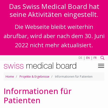
Das Swiss Medical Board hat
seine Aktivitäten eingestellt.
Die Webseite bleibt weiterhin
abrufbar, wird aber nach dem 30. Juni
2022 nicht mehr aktualisiert.
|
|
DE
EN
FR
Home
Projekte & Ergebnisse
Informationen für Patienten
Informationen für
Patienten