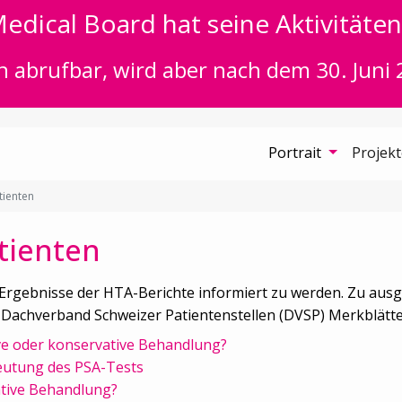
edical Board hat seine Aktivitäten 
n abrufbar, wird aber nach dem 30. Juni 
Portrait
Projek
tienten
tienten
 Ergebnisse der HTA-Berichte informiert zu werden. Zu au
chverband Schweizer Patientenstellen (DVSP) Merkblätter f
ve oder konservative Behandlung?
eutung des PSA-Tests
ative Behandlung?