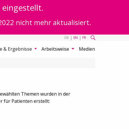
eingestellt.
2022 nicht mehr aktualisiert.
|
|
DE
EN
FR
te & Ergebnisse
Arbeitsweise
Medien
sgewählten Themen wurden in der
ür Patienten erstellt: