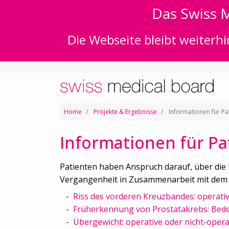
Das Swiss M
Die Webseite bleibt weiterhi
Home
Projekte & Ergebnisse
Informationen für Pa
Informationen für Pa
Patienten haben Anspruch darauf, über die
Vergangenheit in Zusammenarbeit mit dem Da
Riss des vorderen Kreuzbandes: operati
Früherkennung von Prostatakrebs: Bed
Übergewicht: operative oder nicht-oper