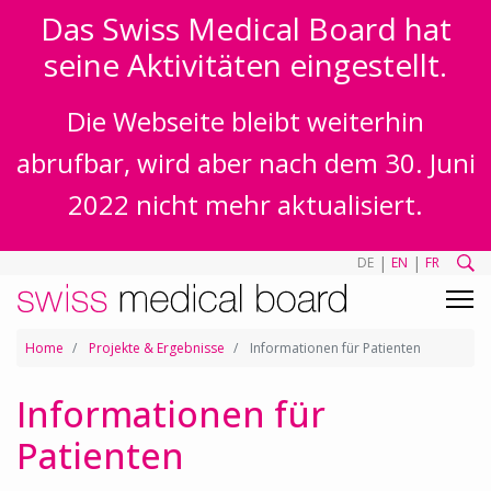
Das Swiss Medical Board hat
seine Aktivitäten eingestellt.
Die Webseite bleibt weiterhin
abrufbar, wird aber nach dem 30. Juni
2022 nicht mehr aktualisiert.
|
|
DE
EN
FR
Home
Projekte & Ergebnisse
Informationen für Patienten
Informationen für
Patienten