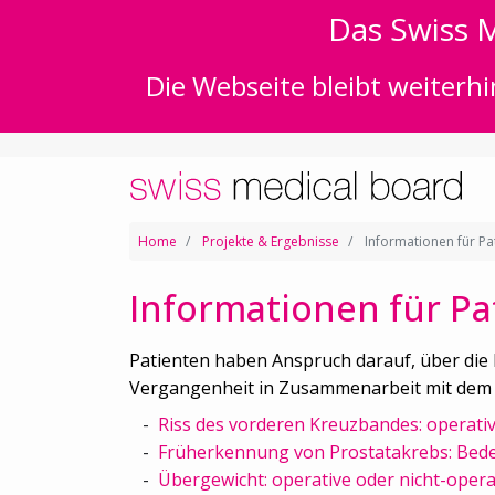
Das Swiss M
Die Webseite bleibt weiterhi
Home
Projekte & Ergebnisse
Informationen für Pa
Informationen für Pa
Patienten haben Anspruch darauf, über die
Vergangenheit in Zusammenarbeit mit dem Da
Riss des vorderen Kreuzbandes: operati
Früherkennung von Prostatakrebs: Bed
Übergewicht: operative oder nicht-oper