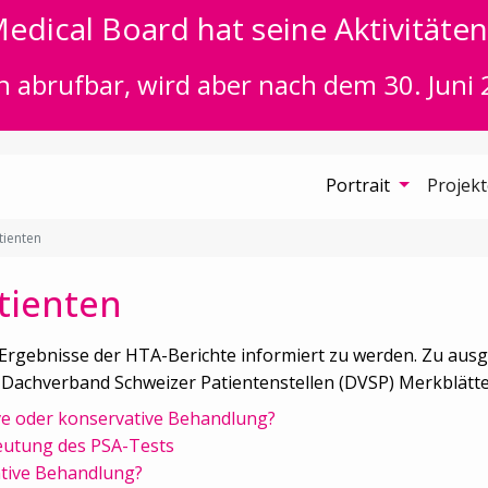
edical Board hat seine Aktivitäten 
n abrufbar, wird aber nach dem 30. Juni 
Portrait
Projek
tienten
tienten
 Ergebnisse der HTA-Berichte informiert zu werden. Zu au
chverband Schweizer Patientenstellen (DVSP) Merkblätter f
ve oder konservative Behandlung?
eutung des PSA-Tests
ative Behandlung?