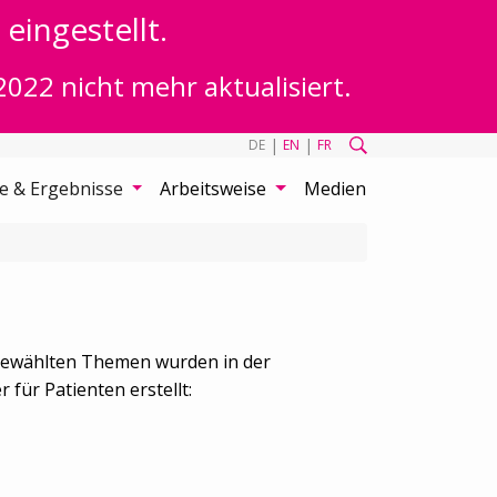
eingestellt.
2022 nicht mehr aktualisiert.
|
|
DE
EN
FR
te & Ergebnisse
Arbeitsweise
Medien
sgewählten Themen wurden in der
ür Patienten erstellt: