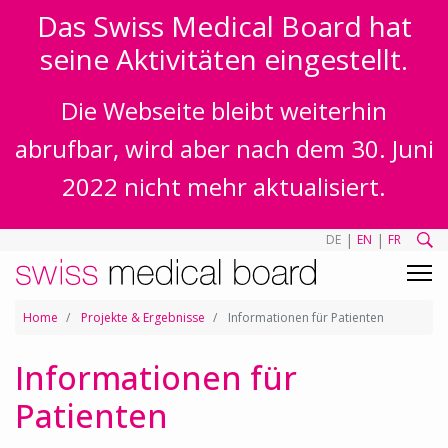
Das Swiss Medical Board hat
seine Aktivitäten eingestellt.
Die Webseite bleibt weiterhin
abrufbar, wird aber nach dem 30. Juni
2022 nicht mehr aktualisiert.
|
|
DE
EN
FR
Home
Projekte & Ergebnisse
Informationen für Patienten
Informationen für
Patienten