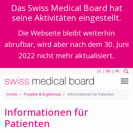
Das Swiss Medical Board hat
seine Aktivitäten eingestellt.
Die Webseite bleibt weiterhin
abrufbar, wird aber nach dem 30. Juni
2022 nicht mehr aktualisiert.
|
|
DE
EN
FR
Home
Projekte & Ergebnisse
Informationen für Patienten
Informationen für
Patienten