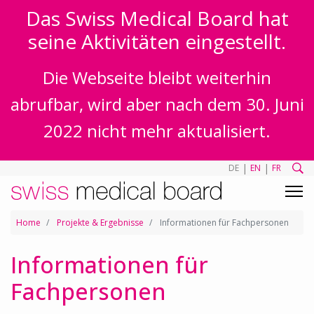
Das Swiss Medical Board hat
seine Aktivitäten eingestellt.
Die Webseite bleibt weiterhin
abrufbar, wird aber nach dem 30. Juni
2022 nicht mehr aktualisiert.
|
|
DE
EN
FR
Home
Projekte & Ergebnisse
Informationen für Fachpersonen
Informationen für
Fachpersonen