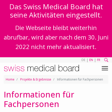
Das Swiss Medical Board hat
seine Aktivitäten eingestellt.
Die Webseite bleibt weiterhin
abrufbar, wird aber nach dem 30. Juni
2022 nicht mehr aktualisiert.
|
|
DE
EN
FR
Home
Projekte & Ergebnisse
Informationen für Fachpersonen
Informationen für
Fachpersonen