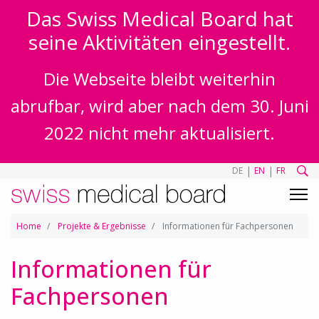
Das Swiss Medical Board hat
seine Aktivitäten eingestellt.
Die Webseite bleibt weiterhin
abrufbar, wird aber nach dem 30. Juni
2022 nicht mehr aktualisiert.
|
|
DE
EN
FR
Home
Projekte & Ergebnisse
Informationen für Fachpersonen
Informationen für
Fachpersonen