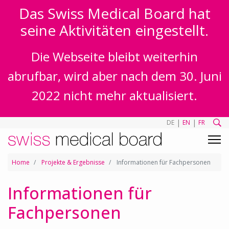
Das Swiss Medical Board hat
seine Aktivitäten eingestellt.
Die Webseite bleibt weiterhin
abrufbar, wird aber nach dem 30. Juni
2022 nicht mehr aktualisiert.
|
|
DE
EN
FR
Home
Projekte & Ergebnisse
Informationen für Fachpersonen
Informationen für
Fachpersonen