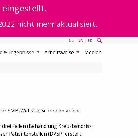
eingestellt.
2022 nicht mehr aktualisiert.
|
|
DE
EN
FR
te & Ergebnisse
Arbeitsweise
Medien
 der SMB-Website; Schreiben an die
r drei Fällen (Behandlung Kreuzbandriss;
r Patientenstellen (DVSP) erstellt.