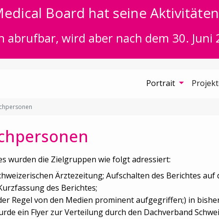
edical Board hat seine Aktivitäten 
n abrufbar, wird aber nach dem 30. Juni 
Portrait
Projek
achpersonen
achpersonen
s wurden die Zielgruppen wie folgt adressiert:
Schweizerischen Ärztezeitung; Aufschalten des Berichtes auf
Kurzfassung des Berichtes;
der Regel von den Medien prominent aufgegriffen;) in bishe
rde ein Flyer zur Verteilung durch den Dachverband Schweize