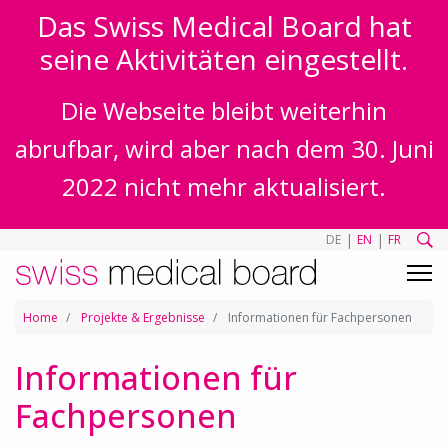
Das Swiss Medical Board hat
seine Aktivitäten eingestellt.
Die Webseite bleibt weiterhin
abrufbar, wird aber nach dem 30. Juni
2022 nicht mehr aktualisiert.
|
|
DE
EN
FR
Home
Projekte & Ergebnisse
Informationen für Fachpersonen
Informationen für
Fachpersonen