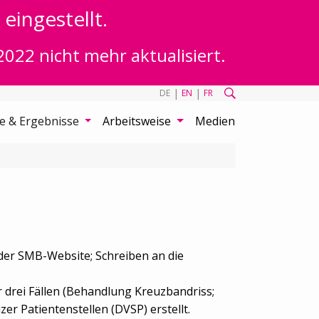
eingestellt.
2022 nicht mehr aktualisiert.
|
|
DE
EN
FR
te & Ergebnisse
Arbeitsweise
Medien
 der SMB-Website; Schreiben an die
r drei Fällen (Behandlung Kreuzbandriss;
r Patientenstellen (DVSP) erstellt.