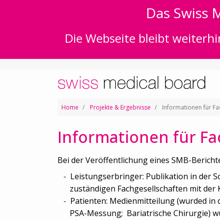
Das Swiss M
Die Webseite bleibt weiterhi
Home
Projekte & Ergebnisse
Informationen für F
Informationen für F
Bei der Veröffentlichung eines SMB-Berichte
Leistungserbringer: Publikation in der 
zuständigen Fachgesellschaften mit der 
Patienten: Medienmitteilung (wurded in 
PSA-Messung; Bariatrische Chirurgie) wu