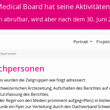
edical Board hat seine Aktivitäten 
n abrufbar, wird aber nach dem 30. Juni 
Portrait
Projek
achpersonen
achpersonen
s wurden die Zielgruppen wie folgt adressiert:
Schweizerischen Ärztezeitung; Aufschalten des Berichtes auf
Kurzfassung des Berichtes;
der Regel von den Medien prominent aufgegriffen;) in bishe
rde ein Flyer zur Verteilung durch den Dachverband Schweize