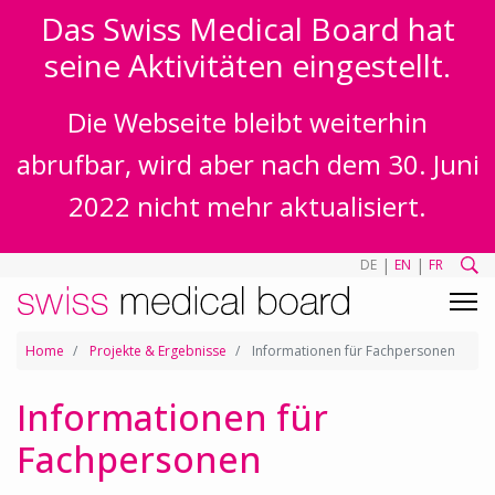
Das Swiss Medical Board hat
seine Aktivitäten eingestellt.
Die Webseite bleibt weiterhin
abrufbar, wird aber nach dem 30. Juni
2022 nicht mehr aktualisiert.
|
|
DE
EN
FR
Home
Projekte & Ergebnisse
Informationen für Fachpersonen
Informationen für
Fachpersonen