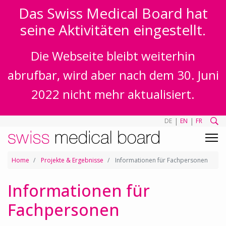
Das Swiss Medical Board hat
seine Aktivitäten eingestellt.
Die Webseite bleibt weiterhin
abrufbar, wird aber nach dem 30. Juni
2022 nicht mehr aktualisiert.
|
|
DE
EN
FR
Home
Projekte & Ergebnisse
Informationen für Fachpersonen
Informationen für
Fachpersonen