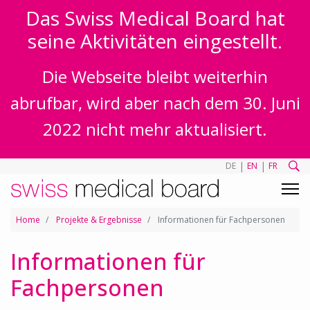
Das Swiss Medical Board hat
seine Aktivitäten eingestellt.
Die Webseite bleibt weiterhin
abrufbar, wird aber nach dem 30. Juni
2022 nicht mehr aktualisiert.
|
|
DE
EN
FR
Home
Projekte & Ergebnisse
Informationen für Fachpersonen
Informationen für
Fachpersonen