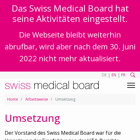
Das Swiss Medical Board hat
seine Aktivitäten eingestellt.
Die Webseite bleibt weiterhin
abrufbar, wird aber nach dem 30. Juni
2022 nicht mehr aktualisiert.
|
|
DE
EN
FR
Home
Arbeitsweise
Umsetzung
Umsetzung
Der Vorstand des Swiss Medical Board war für die